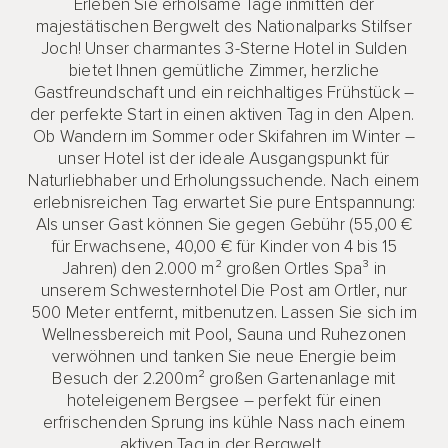
Erleben Sie erholsame Tage inmitten der
majestätischen Bergwelt des Nationalparks Stilfser
Joch! Unser charmantes 3-Sterne Hotel in Sulden
bietet Ihnen gemütliche Zimmer, herzliche
Gastfreundschaft und ein reichhaltiges Frühstück –
der perfekte Start in einen aktiven Tag in den Alpen.
Ob Wandern im Sommer oder Skifahren im Winter –
unser Hotel ist der ideale Ausgangspunkt für
Naturliebhaber und Erholungssuchende. Nach einem
erlebnisreichen Tag erwartet Sie pure Entspannung:
Als unser Gast können Sie gegen Gebühr (55,00 €
für Erwachsene, 40,00 € für Kinder von 4 bis 15
Jahren) den 2.000 m² großen Ortles Spa³ in
unserem Schwesternhotel Die Post am Ortler, nur
500 Meter entfernt, mitbenutzen. Lassen Sie sich im
Wellnessbereich mit Pool, Sauna und Ruhezonen
verwöhnen und tanken Sie neue Energie beim
Besuch der 2.200m² großen Gartenanlage mit
hoteleigenem Bergsee – perfekt für einen
erfrischenden Sprung ins kühle Nass nach einem
aktiven Tag in der Bergwelt.