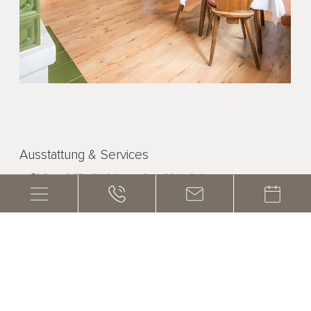
Ausstattung & Services
Skibus hält direkt vor dem Hoteleingang
einfach ausgestattete, liebevoll eingerichtete
Doppel- und Mehrbettzimmer
Frühstück und Abendessen im renovierten
Speisesaal im Hotel
die „Piccolo Bar" für gemütliche Abende
Trockenraum für Wanderbekleidung sowie Schuhe
und Ski
unser „Piccolo Post Shop" mit großer Auswahl von