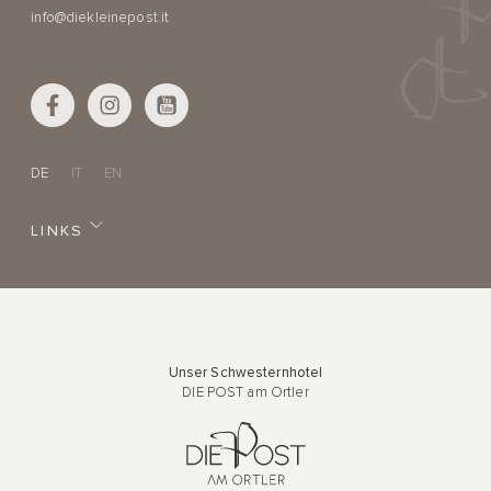
info@diekleinepost.it
DE
IT
EN
LINKS
Unser Schwesternhotel
DIE POST am Ortler